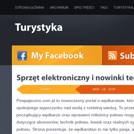
STRONA GŁÓWNA
ARCHIWUM
SPIS TREŚCI
TAGI
TURYSTYKA
ADMIN
MAR - 19 - 2026
Pzwpajeczno.com.pl to nowoczesny portal o wędkarstwie, któr
spokojnego wypoczynku nad wodą z rzetelną wiedzą. To przes
początkujący wędkarze oraz wprawieni miłośnicy połowu mog
dotyczące akcesoriów, technik połowu, łowisk oraz realnych s
połowu. Strona prezentuje, że wędkarstwo to nie tylko pasja, a