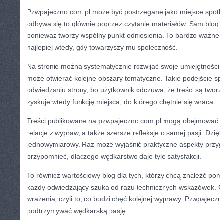
Pzwpajeczno.com.pl może być postrzegane jako miejsce spotk
odbywa się to głównie poprzez czytanie materiałów. Sam blog 
ponieważ tworzy wspólny punkt odniesienia. To bardzo ważne,
najlepiej wtedy, gdy towarzyszy mu społeczność.
Na stronie można systematycznie rozwijać swoje umiejętności
może otwierać kolejne obszary tematyczne. Takie podejście s
odwiedzaniu strony, bo użytkownik odczuwa, że treści są twor
zyskuje wtedy funkcję miejsca, do którego chętnie się wraca.
Treści publikowane na pzwpajeczno.com.pl mogą obejmować p
relacje z wypraw, a także szersze refleksje o samej pasji. Dzię
jednowymiarowy. Raz może wyjaśnić praktyczne aspekty prz
przypomnieć, dlaczego wędkarstwo daje tyle satysfakcji.
To również wartościowy blog dla tych, którzy chcą znaleźć po
każdy odwiedzający szuka od razu technicznych wskazówek.
wrażenia, czyli to, co budzi chęć kolejnej wyprawy. Pzwpajec
podtrzymywać wędkarską pasję.