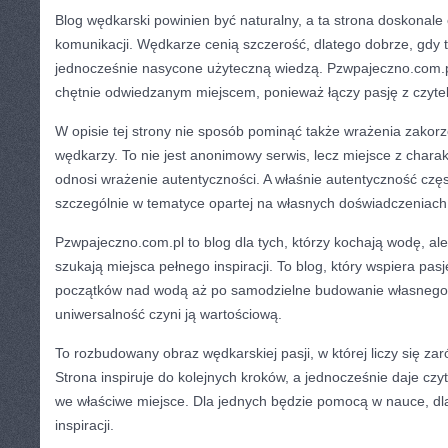
Blog wędkarski powinien być naturalny, a ta strona doskonale
komunikacji. Wędkarze cenią szczerość, dlatego dobrze, gdy tr
jednocześnie nasycone użyteczną wiedzą. Pzwpajeczno.com.pl
chętnie odwiedzanym miejscem, ponieważ łączy pasję z czyt
W opisie tej strony nie sposób pominąć także wrażenia zakor
wędkarzy. To nie jest anonimowy serwis, lecz miejsce z chara
odnosi wrażenie autentyczności. A właśnie autentyczność częs
szczególnie w tematyce opartej na własnych doświadczeniach
Pzwpajeczno.com.pl to blog dla tych, którzy kochają wodę, ale
szukają miejsca pełnego inspiracji. To blog, który wspiera pas
początków nad wodą aż po samodzielne budowanie własnego s
uniwersalność czyni ją wartościową.
To rozbudowany obraz wędkarskiej pasji, w której liczy się zaró
Strona inspiruje do kolejnych kroków, a jednocześnie daje czyte
we właściwe miejsce. Dla jednych będzie pomocą w nauce, d
inspiracji.