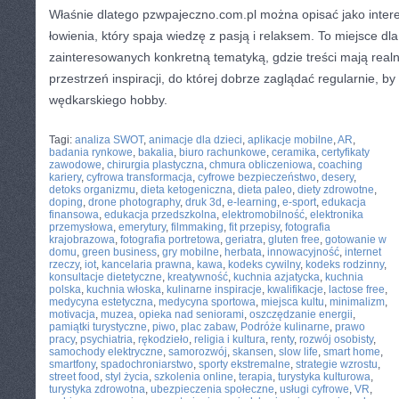
Właśnie dlatego pzwpajeczno.com.pl można opisać jako intere
łowienia, który spaja wiedzę z pasją i relaksem. To miejsce dl
zainteresowanych konkretną tematyką, gdzie treści mają realn
przestrzeń inspiracji, do której dobrze zaglądać regularnie, by
wędkarskiego hobby.
CATEGORIES:
TURYSTYKA, PODRÓŻE
Tagi:
analiza SWOT
,
animacje dla dzieci
,
aplikacje mobilne
,
AR
,
badania rynkowe
,
bakalia
,
biuro rachunkowe
,
ceramika
,
certyfikaty
zawodowe
,
chirurgia plastyczna
,
chmura obliczeniowa
,
coaching
kariery
,
cyfrowa transformacja
,
cyfrowe bezpieczeństwo
,
desery
,
detoks organizmu
,
dieta ketogeniczna
,
dieta paleo
,
diety zdrowotne
,
doping
,
drone photography
,
druk 3d
,
e-learning
,
e-sport
,
edukacja
finansowa
,
edukacja przedszkolna
,
elektromobilność
,
elektronika
przemysłowa
,
emerytury
,
filmmaking
,
fit przepisy
,
fotografia
krajobrazowa
,
fotografia portretowa
,
geriatra
,
gluten free
,
gotowanie w
domu
,
green business
,
gry mobilne
,
herbata
,
innowacyjność
,
internet
rzeczy
,
iot
,
kancelaria prawna
,
kawa
,
kodeks cywilny
,
kodeks rodzinny
,
konsultacje dietetyczne
,
kreatywność
,
kuchnia azjatycka
,
kuchnia
polska
,
kuchnia włoska
,
kulinarne inspiracje
,
kwalifikacje
,
lactose free
,
medycyna estetyczna
,
medycyna sportowa
,
miejsca kultu
,
minimalizm
,
motivacja
,
muzea
,
opieka nad seniorami
,
oszczędzanie energii
,
pamiątki turystyczne
,
piwo
,
plac zabaw
,
Podróże kulinarne
,
prawo
pracy
,
psychiatria
,
rękodzieło
,
religia i kultura
,
renty
,
rozwój osobisty
,
samochody elektryczne
,
samorozwój
,
skansen
,
slow life
,
smart home
,
smartfony
,
spadochroniarstwo
,
sporty ekstremalne
,
strategie wzrostu
,
street food
,
styl życia
,
szkolenia online
,
terapia
,
turystyka kulturowa
,
turystyka zdrowotna
,
ubezpieczenia społeczne
,
usługi cyfrowe
,
VR
,