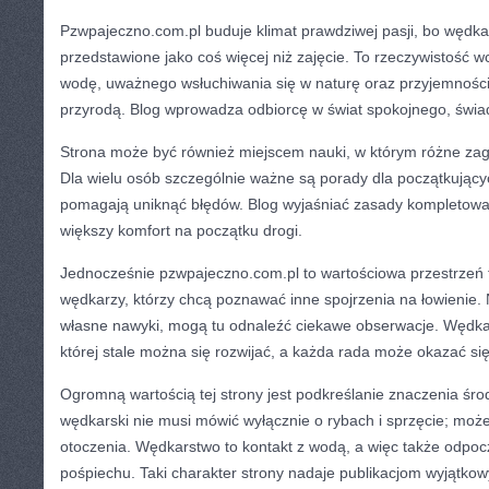
Pzwpajeczno.com.pl buduje klimat prawdziwej pasji, bo wędka
przedstawione jako coś więcej niż zajęcie. To rzeczywistość
wodę, uważnego wsłuchiwania się w naturę oraz przyjemności 
przyrodą. Blog wprowadza odbiorcę w świat spokojnego, św
Strona może być również miejscem nauki, w którym różne zaga
Dla wielu osób szczególnie ważne są porady dla początkując
pomagają uniknąć błędów. Blog wyjaśniać zasady kompletowa
większy komfort na początku drogi.
Jednocześnie pzwpajeczno.com.pl to wartościowa przestrzeń
wędkarzy, którzy chcą poznawać inne spojrzenia na łowienie. 
własne nawyki, mogą tu odnaleźć ciekawe obserwacje. Wędkar
której stale można się rozwijać, a każda rada może okazać si
Ogromną wartością tej strony jest podkreślanie znaczenia śro
wędkarski nie musi mówić wyłącznie o rybach i sprzęcie; moż
otoczenia. Wędkarstwo to kontakt z wodą, a więc także odpo
pośpiechu. Taki charakter strony nadaje publikacjom wyjątkowy