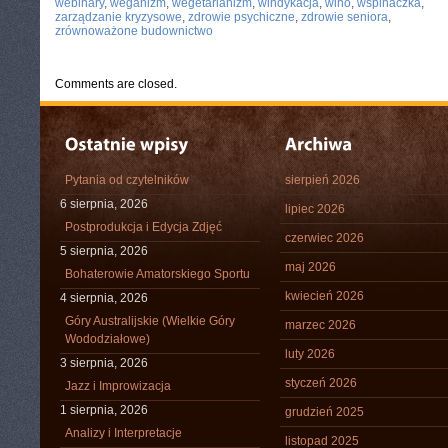
webinary
,
weganizm
,
wegetarianizm
,
windykacja
,
wino
,
wspinaczka
,
zarządzanie kryzysowe
,
zdrowie psychiczne
,
zdrowie seniora
,
zrównoważone budownictwo
Comments are closed.
Pytania od czytelników
sierpień 2026
6 sierpnia, 2026
lipiec 2026
Postprodukcja i Edycja Zdjęć
czerwiec 2026
5 sierpnia, 2026
maj 2026
Bohaterowie Amatorskiego Sportu
kwiecień 2026
4 sierpnia, 2026
Góry Australijskie (Wielkie Góry
marzec 2026
Wododziałowe)
luty 2026
3 sierpnia, 2026
styczeń 2026
Jazz i Improwizacja
1 sierpnia, 2026
grudzień 2025
Analizy i Interpretacje
listopad 2025