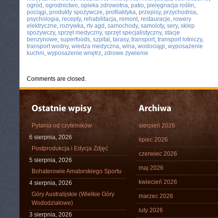
ogród
,
ogrodnictwo
,
opieka zdrowotna
,
patio
,
pielęgnacja roślin
,
pociągi
,
produkty spożywcze
,
profilaktyka
,
przepisy
,
przychodnia
,
psychologia
,
recepty
,
rehabilitacja
,
remont
,
restauracje
,
rowery
elektryczne
,
rozrywka
,
rtv agd
,
samochody
,
samoloty
,
sery
,
sklep
spożywczy
,
sprzęt medyczny
,
sprzęt specjalistyczny
,
stacje
benzynowe
,
superfoods
,
szpital
,
tarasy
,
transport
,
transport lotniczy
,
transport wodny
,
wiedza medyczna
,
wina
,
wodociągi
,
wyposażenie
kuchni
,
wyposażenie wnętrz
,
zdrowe żywienie
Comments are closed.
Pytania od czytelników
sierpień 2026
6 sierpnia, 2026
lipiec 2026
Postprodukcja i Edycja Zdjęć
czerwiec 2026
5 sierpnia, 2026
maj 2026
Bohaterowie Amatorskiego Sportu
kwiecień 2026
4 sierpnia, 2026
Góry Australijskie (Wielkie Góry
marzec 2026
Wododziałowe)
luty 2026
3 sierpnia, 2026