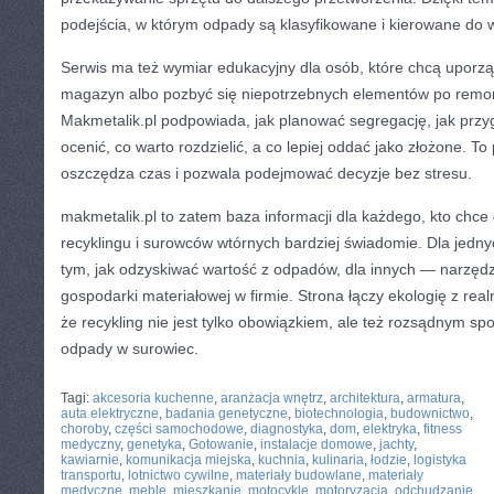
podejścia, w którym odpady są klasyfikowane i kierowane do 
Serwis ma też wymiar edukacyjny dla osób, które chcą uporz
magazyn albo pozbyć się niepotrzebnych elementów po remo
Makmetalik.pl podpowiada, jak planować segregację, jak przyg
ocenić, co warto rozdzielić, a co lepiej oddać jako złożone. To
oszczędza czas i pozwala podejmować decyzje bez stresu.
makmetalik.pl to zatem baza informacji dla każdego, kto chce
recyklingu i surowców wtórnych bardziej świadomie. Dla jedny
tym, jak odzyskiwać wartość z odpadów, dla innych — narzędzi
gospodarki materiałowej w firmie. Strona łączy ekologię z rea
że recykling nie jest tylko obowiązkiem, ale też rozsądnym s
odpady w surowiec.
CATEGORIES:
TURYSTYKA, PODRÓŻE
Tagi:
akcesoria kuchenne
,
aranżacja wnętrz
,
architektura
,
armatura
,
auta elektryczne
,
badania genetyczne
,
biotechnologia
,
budownictwo
,
choroby
,
części samochodowe
,
diagnostyka
,
dom
,
elektryka
,
fitness
medyczny
,
genetyka
,
Gotowanie
,
instalacje domowe
,
jachty
,
kawiarnie
,
komunikacja miejska
,
kuchnia
,
kulinaria
,
łodzie
,
logistyka
transportu
,
lotnictwo cywilne
,
materiały budowlane
,
materiały
medyczne
,
meble
,
mieszkanie
,
motocykle
,
motoryzacja
,
odchudzanie
,