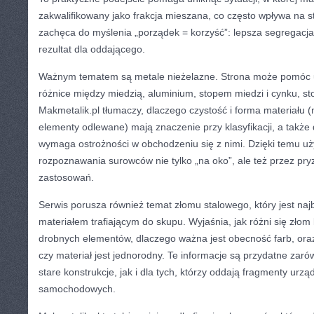
zakwalifikowany jako frakcja mieszana, co często wpływa na s
zachęca do myślenia „porządek = korzyść”: lepsza segregacj
rezultat dla oddającego.
Ważnym tematem są metale nieżelazne. Strona może pomóc 
różnice między miedzią, aluminium, stopem miedzi i cynku, s
Makmetalik.pl tłumaczy, dlaczego czystość i forma materiału (
elementy odlewane) mają znaczenie przy klasyfikacji, a także
wymaga ostrożności w obchodzeniu się z nimi. Dzięki temu uż
rozpoznawania surowców nie tylko „na oko”, ale też przez pry
zastosowań.
Serwis porusza również temat złomu stalowego, który jest na
materiałem trafiającym do skupu. Wyjaśnia, jak różni się złom
drobnych elementów, dlaczego ważna jest obecność farb, ora
czy materiał jest jednorodny. Te informacje są przydatne za
stare konstrukcje, jak i dla tych, którzy oddają fragmenty urzą
samochodowych.