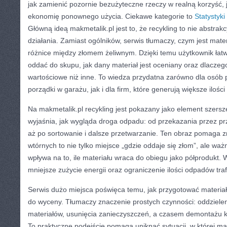
jak zamienić pozornie bezużyteczne rzeczy w realną korzyść,
ekonomię ponownego użycia. Ciekawe kategorie to
Statystyki 
Główną ideą makmetalik.pl jest to, że recykling to nie abstrak
działania. Zamiast ogólników, serwis tłumaczy, czym jest mater
różnice między złomem żeliwnym. Dzięki temu użytkownik łat
oddać do skupu, jak dany materiał jest oceniany oraz dlaczego
wartościowe niż inne. To wiedza przydatna zarówno dla osób p
porządki w garażu, jak i dla firm, które generują większe iloś
Na makmetalik.pl recykling jest pokazany jako element szers
wyjaśnia, jak wygląda droga odpadu: od przekazania przez p
aż po sortowanie i dalsze przetwarzanie. Ten obraz pomaga 
wtórnych to nie tylko miejsce „gdzie oddaje się złom”, ale waż
wpływa na to, ile materiału wraca do obiegu jako półprodukt.
mniejsze zużycie energii oraz ograniczenie ilości odpadów tra
Serwis dużo miejsca poświęca temu, jak przygotować materiał
do wyceny. Tłumaczy znaczenie prostych czynności: oddzielen
materiałów, usunięcia zanieczyszczeń, a czasem demontażu
To praktyczne podejście pomaga uniknąć sytuacji, w której mat