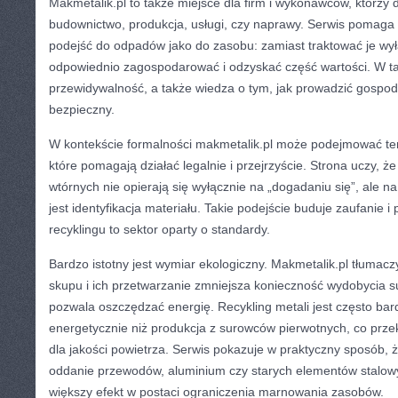
Makmetalik.pl to także miejsce dla firm i wykonawców, którzy d
budownictwo, produkcja, usługi, czy naprawy. Serwis pomaga
podejść do odpadów jako do zasobu: zamiast traktować je wył
odpowiednio zagospodarować i odzyskać część wartości. W tak
przewidywalność, a także wiedza o tym, jak prowadzić gosp
bezpieczny.
W kontekście formalności makmetalik.pl może podejmować te
które pomagają działać legalnie i przejrzyście. Strona uczy, ż
wtórnych nie opierają się wyłącznie na „dogadaniu się”, ale n
jest identyfikacja materiału. Takie podejście buduje zaufanie i
recyklingu to sektor oparty o standardy.
Bardzo istotny jest wymiar ekologiczny. Makmetalik.pl tłumacz
skupu i ich przetwarzanie zmniejsza konieczność wydobycia s
pozwala oszczędzać energię. Recykling metali jest często bar
energetycznie niż produkcja z surowców pierwotnych, co przek
dla jakości powietrza. Serwis pokazuje w praktyczny sposób,
oddanie przewodów, aluminium czy starych elementów stalow
większy efekt w postaci ograniczenia marnowania zasobów.