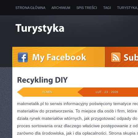
STRONA GŁÓWNA
ARCHIWUM
SPIS TREŚCI
TAGI
TURYSTYKA
ADMIN
LUT - 23 - 2026
makmetalik.pl to serwis informacyjny poświęcony tematyce rec
materiałów do przetworzenia. To miejsce dla osób i firm, które
działa rynek materiałów wtórnych, jak przygotować odpady do
proces sortowania oraz dlaczego właściwe postępowanie z 
zarówno dla środowiska, jak i dla opłacalności. Strona skupia 