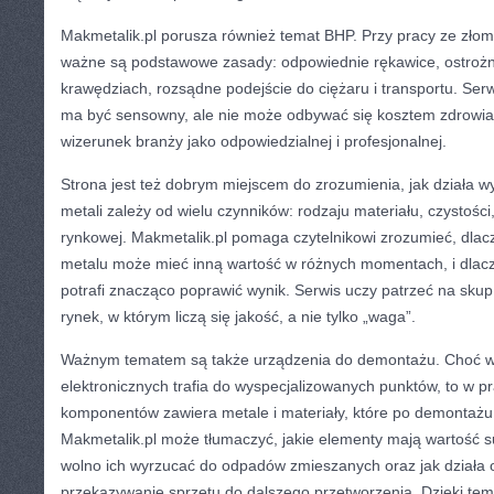
Makmetalik.pl porusza również temat BHP. Przy pracy ze złom
ważne są podstawowe zasady: odpowiednie rękawice, ostrożn
krawędziach, rozsądne podejście do ciężaru i transportu. Ser
ma być sensowny, ale nie może odbywać się kosztem zdrowia.
wizerunek branży jako odpowiedzialnej i profesjonalnej.
Strona jest też dobrym miejscem do zrozumienia, jak działa w
metali zależy od wielu czynników: rodzaju materiału, czystości,
rynkowej. Makmetalik.pl pomaga czytelnikowi zrozumieć, dla
metalu może mieć inną wartość w różnych momentach, i dlac
potrafi znacząco poprawić wynik. Serwis uczy patrzeć na sku
rynek, w którym liczą się jakość, a nie tylko „waga”.
Ważnym tematem są także urządzenia do demontażu. Choć w
elektronicznych trafia do wyspecjalizowanych punktów, to w pr
komponentów zawiera metale i materiały, które po demontaż
Makmetalik.pl może tłumaczyć, jakie elementy mają wartość 
wolno ich wyrzucać do odpadów zmieszanych oraz jak działa 
przekazywanie sprzętu do dalszego przetworzenia. Dzięki tem