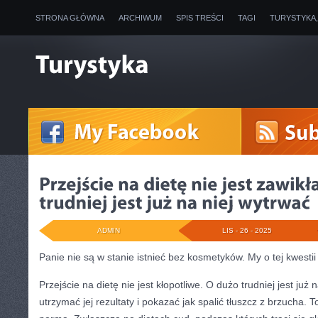
STRONA GŁÓWNA
ARCHIWUM
SPIS TREŚCI
TAGI
TURYSTYKA
ADMIN
LIS - 26 - 2025
Panie nie są w stanie istnieć bez kosmetyków. My o tej kwestii
Przejście na dietę nie jest kłopotliwe. O dużo trudniej jest już 
utrzymać jej rezultaty i pokazać jak spalić tłuszcz z brzucha. To