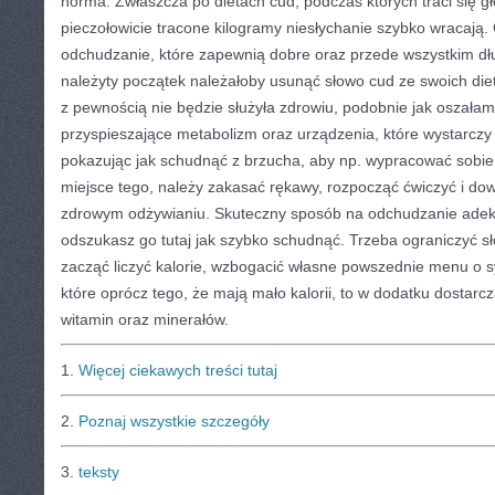
norma. Zwłaszcza po dietach cud, podczas których traci się g
pieczołowicie tracone kilogramy niesłychanie szybko wracają
odchudzanie, które zapewnią dobre oraz przede wszystkim dłu
należyty początek należałoby usunąć słowo cud ze swoich die
z pewnością nie będzie służyła zdrowiu, podobnie jak oszała
przyspieszające metabolizm oraz urządzenia, które wystarczy
pokazując jak schudnąć z brzucha, aby np. wypracować sobie
miejsce tego, należy zakasać rękawy, rozpocząć ćwiczyć i dowi
zdrowym odżywianiu. Skuteczny sposób na odchudzanie adekwa
odszukasz go tutaj jak szybko schudnąć. Trzeba ograniczyć sło
zacząć liczyć kalorie, wzbogacić własne powszednie menu o 
które oprócz tego, że mają mało kalorii, to w dodatku dostar
witamin oraz minerałów.
1.
Więcej ciekawych treści tutaj
2.
Poznaj wszystkie szczegóły
3.
teksty