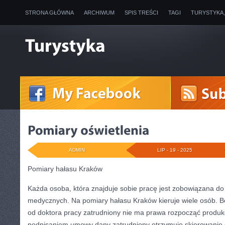
STRONA GŁÓWNA
ARCHIWUM
SPIS TREŚCI
TAGI
TURYSTYKA
ADMIN
LIP - 19 - 2025
Pomiary hałasu Kraków
Każda osoba, która znajduje sobie pracę jest zobowiązana do
medycznych. Na pomiary hałasu Kraków kieruje wiele osób. B
od doktora pracy zatrudniony nie ma prawa rozpocząć produkc
podpisaniem umowy dany zatrudniony otrzymuje skierowanie 