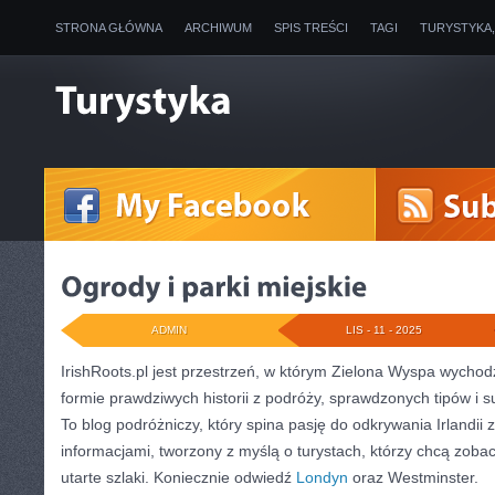
STRONA GŁÓWNA
ARCHIWUM
SPIS TREŚCI
TAGI
TURYSTYKA
ADMIN
LIS - 11 - 2025
IrishRoots.pl jest przestrzeń, w którym Zielona Wyspa wycho
formie prawdziwych historii z podróży, sprawdzonych tipów i 
To blog podróżniczy, który spina pasję do odkrywania Irlandii
informacjami, tworzony z myślą o turystach, którzy chcą zobac
utarte szlaki. Koniecznie odwiedź
Londyn
oraz Westminster.