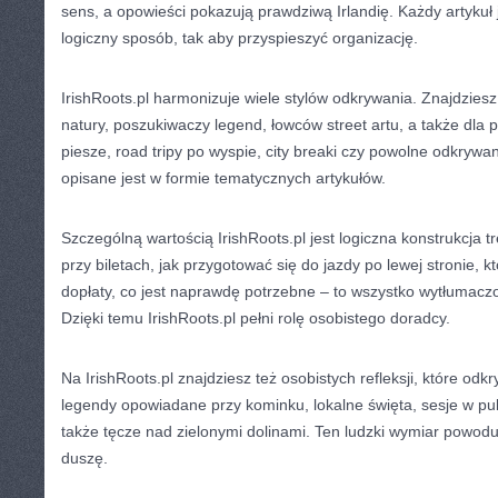
sens, a opowieści pokazują prawdziwą Irlandię. Każdy artyku
logiczny sposób, tak aby przyspieszyć organizację.
IrishRoots.pl harmonizuje wiele stylów odkrywania. Znajdziesz 
natury, poszukiwaczy legend, łowców street artu, a także dla 
piesze, road tripy po wyspie, city breaki czy powolne odkrywa
opisane jest w formie tematycznych artykułów.
Szczególną wartością IrishRoots.pl jest logiczna konstrukcja t
przy biletach, jak przygotować się do jazdy po lewej stronie, kt
dopłaty, co jest naprawdę potrzebne – to wszystko wytłumacz
Dzięki temu IrishRoots.pl pełni rolę osobistego doradcy.
Na IrishRoots.pl znajdziesz też osobistych refleksji, które odkr
legendy opowiadane przy kominku, lokalne święta, sesje w pub
także tęcze nad zielonymi dolinami. Ten ludzki wymiar powodu
duszę.