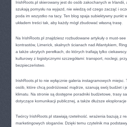
IrishRoots.pl skierowany jest do osób zakochanych w Irlandii, 
szukają pomysłu na wyjazd, nie wiedzą od czego zacząć i ocz
poda im wszystko na tacy. Ten blog spaja subiektywny punkt
układem treści tak, aby każdy mógł zbudować własną trasę.
Na IrishRoots.pl znajdziesz rozbudowane artykuły o must-see m
kontrastów, Limerick, skalnych ścianach nad Atlantykiem, Ring
a także ukrytych perełkach, do których trafiają tylko ciekawscy
kulturowy z logistycznymi szczegółami: transport, noclegi, pr
bezpieczeństwo.
IrishRoots.pl to nie wyłącznie galeria instagramowych miejsc.
osób, które chcą podróżować mądrze, szanują swój budżet i j
klimatu. Na stronie są dostępne poradniki budżetowe, trasy
dotyczące komunikacji publicznej, a także dłuższe eksploracje
Twórcy IrishRoots.pl stawiają rzetelność. wrażenia bazują z re
marketingowych sloganów. Dzięki temu czytelnik ma podstawy