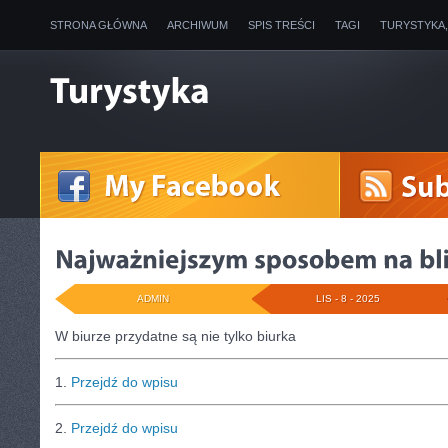
STRONA GŁÓWNA
ARCHIWUM
SPIS TREŚCI
TAGI
TURYSTYKA
ADMIN
LIS - 8 - 2025
W biurze przydatne są nie tylko biurka
1.
Przejdź do wpisu
2.
Przejdź do wpisu