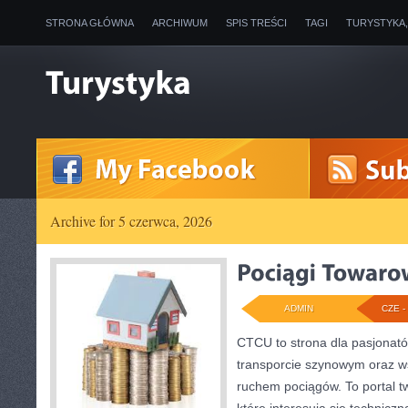
STRONA GŁÓWNA
ARCHIWUM
SPIS TREŚCI
TAGI
TURYSTYKA
Archive for 5 czerwca, 2026
ADMIN
CZE - 
CTCU to strona dla pasjonatów
transporcie szynowym oraz ws
ruchem pociągów. To portal t