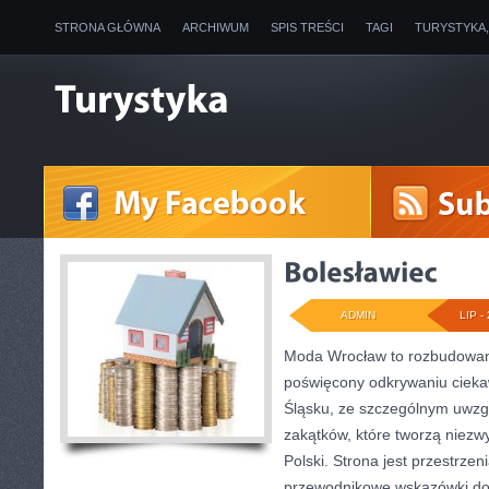
STRONA GŁÓWNA
ARCHIWUM
SPIS TREŚCI
TAGI
TURYSTYKA
ADMIN
LIP - 
Moda Wrocław to rozbudowany
poświęcony odkrywaniu ciek
Śląsku, ze szczególnym uwzg
zakątków, które tworzą niezw
Polski. Strona jest przestrze
przewodnikowe wskazówki doty