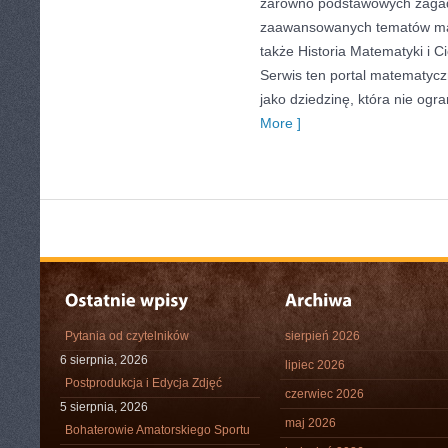
zarówno podstawowych zagadni
zaawansowanych tematów ma
także Historia Matematyki i 
Serwis ten portal matematyc
jako dziedzinę, która nie ogra
More ]
Pytania od czytelników
sierpień 2026
6 sierpnia, 2026
lipiec 2026
Postprodukcja i Edycja Zdjęć
czerwiec 2026
5 sierpnia, 2026
maj 2026
Bohaterowie Amatorskiego Sportu