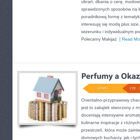
ubrań, dbania o cerę, modow
sprawdzonych sposobów na le
poradnikową formę z tematyk
interesują się modą plus si
wizerunku i indywidualnym p
Polecamy Makijaż
[ Read Mor
ADMIN
CZE - 
Orientalno-przyprawowy charak
jest to zakątek stworzony z m
doceniają intensywne aromaty
kulinarne inspiracje z różnych
przestrzeń, która może zain
domowych kucharzy, jak i tyc