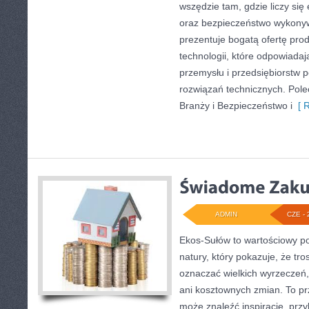
wszędzie tam, gdzie liczy się
oraz bezpieczeństwo wykony
prezentuje bogatą ofertę pro
technologii, które odpowiad
przemysłu i przedsiębiorstw
rozwiązań technicznych. Pol
Branży i Bezpieczeństwo i
[ R
ADMIN
CZE - 
Ekos-Sułów to wartościowy por
natury, który pokazuje, że tro
oznaczać wielkich wyrzeczeń
ani kosztownych zmian. To prz
może znaleźć inspiracje, przy