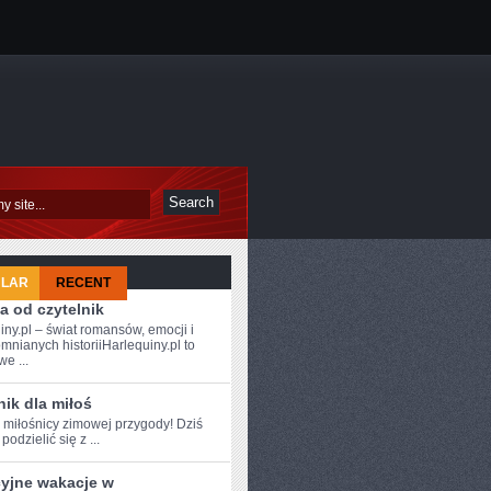
ULAR
RECENT
a od czytelnik
iny.pl – świat romansów, emocji i
mnianych historiiHarlequiny.pl to
e ...
ik dla miłoś
e ⁢miłośnicy zimowej przygody! Dziś
odzielić się z ...
cyjne wakacje w