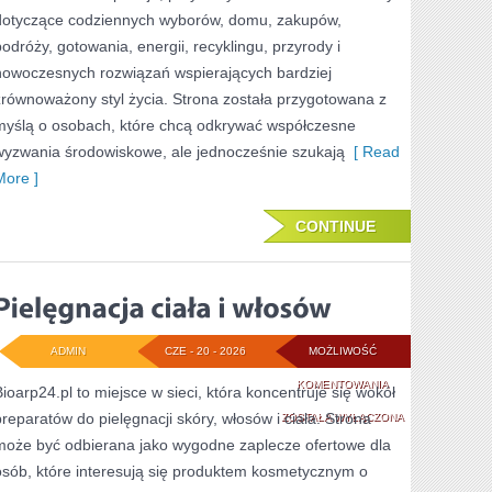
dotyczące codziennych wyborów, domu, zakupów,
podróży, gotowania, energii, recyklingu, przyrody i
nowoczesnych rozwiązań wspierających bardziej
zrównoważony styl życia. Strona została przygotowana z
myślą o osobach, które chcą odkrywać współczesne
wyzwania środowiskowe, ale jednocześnie szukają
[ Read
More ]
CONTINUE
ADMIN
CZE - 20 - 2026
MOŻLIWOŚĆ
PIELĘGNACJA
KOMENTOWANIA
Bioarp24.pl to miejsce w sieci, która koncentruje się wokół
preparatów do pielęgnacji skóry, włosów i ciała. Strona
CIAŁA
ZOSTAŁA WYŁĄCZONA
może być odbierana jako wygodne zaplecze ofertowe dla
I
osób, które interesują się produktem kosmetycznym o
WŁOSÓW