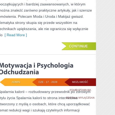
OKAZJĘ
początkujących i bardziej zaawansowanych, w którym
można znaleźć zarówno praktyczne artykuły, jak i szersze
omówienia. Polecam Moda i Uroda i Makijaż gwiazd.
Tematyka strony skupia się przede wszystkim na
technikach upiększania, ale nie ogranicza się wyłącznie
do
[ Read More ]
CONTINUE
ADMIN
CZE - 17 - 2026
MOŻLIWOŚĆ
MOTYWACJA
KOMENTOWANIA
Spalarnia kalorii – rozbudowany przewodnik po zdrowym
stylu życia Spalarnia kalorii to strona internetowa
I
ZOSTAŁA WYŁĄCZONA
stworzony z myślą o osobach, które chcą uporządkować
PSYCHOLOGIA
temat redukcji wagi i szukają czytelnych informacji
ODCHUDZANIA