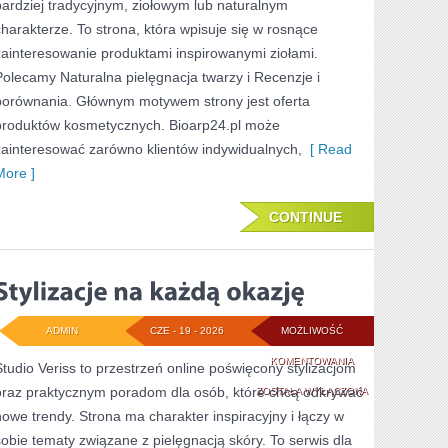
bardziej tradycyjnym, ziołowym lub naturalnym
charakterze. To strona, która wpisuje się w rosnące
zainteresowanie produktami inspirowanymi ziołami.
Polecamy Naturalna pielęgnacja twarzy i Recenzje i
porównania. Głównym motywem strony jest oferta
produktów kosmetycznych. Bioarp24.pl może
zainteresować zarówno klientów indywidualnych,
[ Read
More ]
CONTINUE
ADMIN
CZE - 19 - 2026
MOŻLIWOŚĆ
STYLIZACJE
KOMENTOWANIA
Studio Veriss to przestrzeń online poświęcony stylizacjom
oraz praktycznym poradom dla osób, które chcą odkrywać
NA
ZOSTAŁA WYŁĄCZONA
nowe trendy. Strona ma charakter inspiracyjny i łączy w
KAŻDĄ
sobie tematy związane z pielęgnacją skóry. To serwis dla