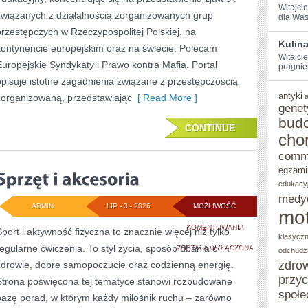
Witajci
związanych z działalnością zorganizowanych grup
dla Was 
przestępczych w Rzeczypospolitej Polskiej, na
Kulin
kontynencie europejskim oraz na świecie. Polecam
Witajcie
Europejskie Syndykaty i Prawo kontra Mafia. Portal
pragnie
opisuje istotne zagadnienia związane z przestępczością
antyki
zorganizowaną, przedstawiając
[ Read More ]
genet
bud
CONTINUE
cho
comm
egzami
edukacy
medy
ADMIN
LIP - 3 - 2026
MOŻLIWOŚĆ
mot
SPRZĘT
KOMENTOWANIA
Sport i aktywność fizyczna to znacznie więcej niż tylko
klasycz
regularne ćwiczenia. To styl życia, sposób dbania o
I
ZOSTAŁA WYŁĄCZONA
odchudz
zdro
zdrowie, dobre samopoczucie oraz codzienną energię.
AKCESORIA
przy
Strona poświęcona tej tematyce stanowi rozbudowane
społe
bazę porad, w którym każdy miłośnik ruchu – zarówno