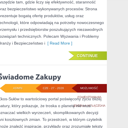
wszędzie tam, gdzie liczy się efektywność, staranność
oraz bezpieczeństwo wykonywanych procesów. Strona
prezentuje bogatą ofertę produktów, usług oraz
technologii, które odpowiadają na potrzeby nowoczesnego
przemysłu i przedsiębiorstw poszukujących niezawodnych
rozwiązań technicznych. Polecam Wyzwania i Problemy
Branży i Bezpieczeństwo i
[ Read More ]
CONTINUE
ADMIN
CZE - 27 - 2026
MOŻLIWOŚĆ
ŚWIADOME
KOMENTOWANIA
Ekos-Sułów to wartościowy portal poświęcony życiu bliżej
natury, który pokazuje, że troska o planetę nie musi
ZAKUPY
ZOSTAŁA WYŁĄCZONA
oznaczać wielkich wyrzeczeń, skomplikowanych decyzji
ani kosztownych zmian. To przestrzeń, w którym czytelnik
może znaleźć inspiracje, przykłady oraz zrozumiałe teksty