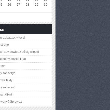
25
26
27
28
29
30
aby zobaczyć więcej
stronę
utaj, aby dowiedzieć się więcej
j pełny artykuł tutaj
eraz
by zobaczyć
owe fakty
by zobaczyć
aj, kliknij
gowany? Sprawdź