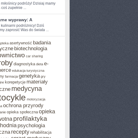
e miłośnicy podróży!​ Dzisiaj mamy
coś zupełnie‍ ...
arne wyprawy: A
 kulinarni podróżnicy! Dziś
my zaprosić ⁣Was do świata ...
badania
asertywność
apteka
yczne
biotechnologia
ownictwo
car sharing
roby
e-
diagnostyka
dieta
erce
edukacja turystyczna
genetyka
ny
farmacja
gry
materiały
korepetycje
jne
medycyna
czne
ocykle
motoryzacja
ochrona przyrody
na
opieka
opieka społeczna
anie
profilaktyka
wotna
chodnia
psychologia
recepty
czna
rehabilitacja