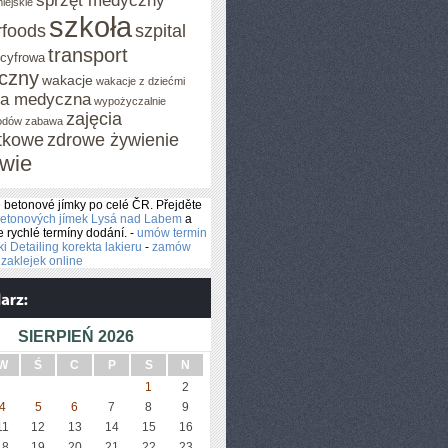
sprzęt medyczny
iejskie
szkoła
rfoods
szpital
transport
 cyfrowa
iczny
wakacje
wakacje z dziećmi
za medyczna
wypożyczalnie
zajęcia
odów
zabawa
tkowe
zdrowe żywienie
wie
betonové jímky po celé ČR. Přejděte
betonových jímek Lysá nad Labem
a
e rychlé termíny dodání. -
umów termin
 Detailing korekta lakieru
-
zamów
zaklejek online
SIERPIEŃ 2026
W
Ś
C
P
S
N
1
2
4
5
6
7
8
9
11
12
13
14
15
16
18
19
20
21
22
23