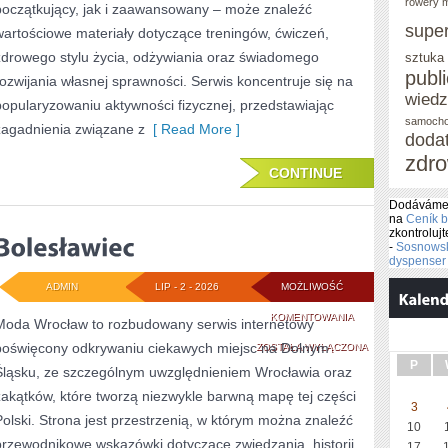
rowery m
początkujący, jak i zaawansowany – może znaleźć
supe
wartościowe materiały dotyczące treningów, ćwiczeń,
zdrowego stylu życia, odżywiania oraz świadomego
sztuka
publ
rozwijania własnej sprawności. Serwis koncentruje się na
wied
popularyzowaniu aktywności fizycznej, przedstawiając
samoch
zagadnienia związane z
[ Read More ]
doda
zdro
CONTINUE
Dodáváme 
na
Ceník 
zkontrolujt
-
Sosnowski
dyspenser 
ADMIN
LIP - 2 - 2026
MOŻLIWOŚĆ
BOLESŁAWIEC
KOMENTOWANIA
Moda Wrocław to rozbudowany serwis internetowy
poświęcony odkrywaniu ciekawych miejsc na Dolnym
ZOSTAŁA WYŁĄCZONA
P
Śląsku, ze szczególnym uwzględnieniem Wrocławia oraz
zakątków, które tworzą niezwykle barwną mapę tej części
3
Polski. Strona jest przestrzenią, w którym można znaleźć
10
przewodnikowe wskazówki dotyczące zwiedzania, historii,
17