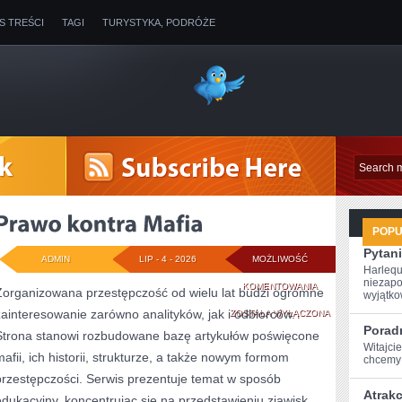
IS TREŚCI
TAGI
TURYSTYKA, PODRÓŻE
POP
Pytani
ADMIN
LIP - 4 - 2026
MOŻLIWOŚĆ
Harlequ
niezapo
PRAWO
KOMENTOWANIA
Zorganizowana przestępczość od wielu lat budzi ogromne
wyjątkow
zainteresowanie zarówno analityków, jak i odbiorców.
KONTRA
ZOSTAŁA WYŁĄCZONA
Poradn
Strona stanowi rozbudowane bazę artykułów poświęcone
MAFIA
Witajci
mafii, ich historii, strukturze, a także nowym formom
chcemy p
przestępczości. Serwis prezentuje temat w sposób
Atrak
edukacyjny, koncentrując się na przedstawieniu zjawisk