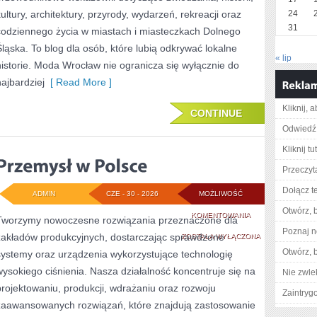
kultury, architektury, przyrody, wydarzeń, rekreacji oraz
24
31
codziennego życia w miastach i miasteczkach Dolnego
Śląska. To blog dla osób, które lubią odkrywać lokalne
« lip
historie. Moda Wrocław nie ogranicza się wyłącznie do
najbardziej
[ Read More ]
Kliknij, 
CONTINUE
Odwiedź 
Kliknij t
Przeczyta
Dołącz t
ADMIN
CZE - 30 - 2026
MOŻLIWOŚĆ
Otwórz, 
PRZEMYSŁ
KOMENTOWANIA
Tworzymy nowoczesne rozwiązania przeznaczone dla
Poznaj n
zakładów produkcyjnych, dostarczając sprawdzone
W
ZOSTAŁA WYŁĄCZONA
Otwórz, 
systemy oraz urządzenia wykorzystujące technologię
POLSCE
wysokiego ciśnienia. Nasza działalność koncentruje się na
Nie zwlek
projektowaniu, produkcji, wdrażaniu oraz rozwoju
Zaintry
zaawansowanych rozwiązań, które znajdują zastosowanie