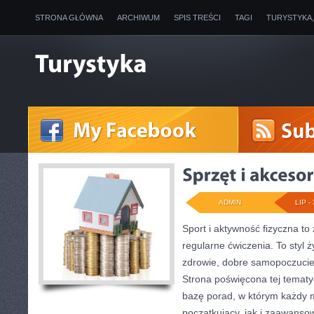
STRONA GŁÓWNA
ARCHIWUM
SPIS TREŚCI
TAGI
TURYSTYKA
ADMIN
LIP - 
Sport i aktywność fizyczna to 
regularne ćwiczenia. To styl 
zdrowie, dobre samopoczucie
Strona poświęcona tej temat
bazę porad, w którym każdy 
początkujący, jak i zaawans