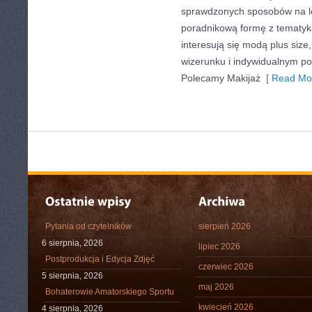
sprawdzonych sposobów na le
poradnikową formę z tematyk
interesują się modą plus si
wizerunku i indywidualnym p
Polecamy Makijaż
[ Read Mor
Pytania od czytelników
sierpień 2026
6 sierpnia, 2026
lipiec 2026
Postprodukcja i Edycja Zdjęć
czerwiec 2026
5 sierpnia, 2026
maj 2026
Bohaterowie Amatorskiego Sportu
kwiecień 2026
4 sierpnia, 2026