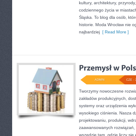
kultury, architektury, przyrod
codziennego życia w miastac
Śląska. To blog dla osób, któ
historie. Moda Wrocław nie o
najbardziej
[ Read More ]
ADMIN
CZE - 
Tworzymy nowoczesne rozwią
zakładów produkcyjnych, dos
systemy oraz urządzenia wyko
wysokiego ciśnienia. Nasza dz
projektowaniu, produkcji, wdr
zaawansowanych rozwiązań, k
wszędzie tam, gdzie liczy się