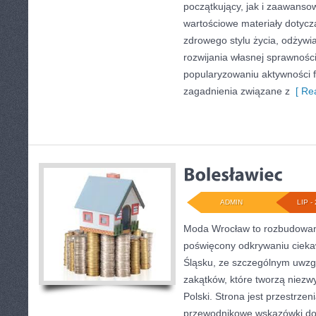
początkujący, jak i zaawans
wartościowe materiały dotycz
zdrowego stylu życia, odżyw
rozwijania własnej sprawności
popularyzowaniu aktywności f
zagadnienia związane z
[ Rea
ADMIN
LIP - 
Moda Wrocław to rozbudowany
poświęcony odkrywaniu ciek
Śląsku, ze szczególnym uwzg
zakątków, które tworzą niezw
Polski. Strona jest przestrze
przewodnikowe wskazówki doty