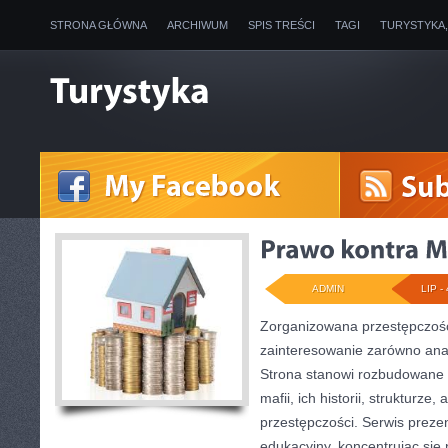
STRONA GŁÓWNA
ARCHIWUM
SPIS TREŚCI
TAGI
TURYSTYKA
ADMIN
LIP - 
Zorganizowana przestępczość
zainteresowanie zarówno anali
Strona stanowi rozbudowane 
mafii, ich historii, strukturz
przestępczości. Serwis preze
edukacyjny, koncentrując się 