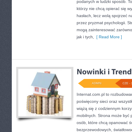
podanych w ludzki sposób. To 
którzy nie chcą opierać się 
hasłach, lecz wolą spojrzeć na
przez pryzmat psychologii. St
mogą zainteresować zarówno
jak i tych,
[ Read More ]
ADMIN
CZE - 
Internat.com.pl to rozbudow
poświęcony sieci oraz wszyst
wiążą się z codziennym korz
mobilnych. Strona może być 
osób, które chcą opanować świ
bezprzewodowych, światłowod