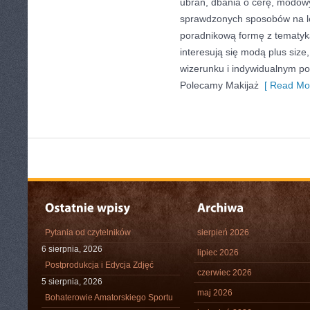
ubrań, dbania o cerę, modow
sprawdzonych sposobów na le
poradnikową formę z tematyk
interesują się modą plus si
wizerunku i indywidualnym p
Polecamy Makijaż
[ Read Mor
Pytania od czytelników
sierpień 2026
6 sierpnia, 2026
lipiec 2026
Postprodukcja i Edycja Zdjęć
czerwiec 2026
5 sierpnia, 2026
maj 2026
Bohaterowie Amatorskiego Sportu