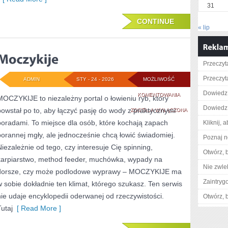
31
CONTINUE
« lip
Przeczyta
Przeczyt
ADMIN
STY - 24 - 2026
MOŻLIWOŚĆ
Dowiedz 
MOCZYKIJE
KOMENTOWANIA
MOCZYKIJE to niezależny portal o łowieniu ryb, który
Dowiedz s
powstał po to, aby łączyć pasję do wody z praktycznymi
ZOSTAŁA WYŁĄCZONA
poradami. To miejsce dla osób, które kochają zapach
Kliknij, 
porannej mgły, ale jednocześnie chcą łowić świadomiej.
Poznaj n
Niezależnie od tego, czy interesuje Cię spinning,
Otwórz, 
karpiarstwo, method feeder, muchówka, wypady na
Nie zwlek
dorsze, czy może podlodowe wyprawy – MOCZYKIJE ma
Zaintry
w sobie dokładnie ten klimat, którego szukasz. Ten serwis
nie udaje encyklopedii oderwanej od rzeczywistości.
Otwórz, 
Tutaj
[ Read More ]