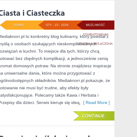
ADMIN
STY - 23 - 2026
MOŻLIWOŚĆ
CIASTA
KOMENTOWANIA
Mediaknorr.pl to konkretny blog kulinarny, który powstał z
myślą o osobach szukających nieskomplikowanych
I
ZOSTAŁA WYŁĄCZONA
rozwiązań w kuchni. To miejsce dla tych, którzy chcą
CIASTECZKA
gotować bez zbędnych komplikacji, a jednocześnie cenią
aromat domowych potraw. Na stronie znajdziesz inspiracje
na uniwersalne dania, które można przygotować z
ogólnodostępnych składników. Mediaknorr.pl pokazuje, że
gotowanie nie musi być trudne, aby efekty były
satysfakcjonujące. Polecamy także Kawa i Herbata i
rzepisy dla dzieci. Serwis kieruje się ideą,
[ Read More ]
CONTINUE