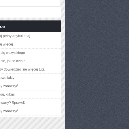
j pełny artykuł tutaj
aj więcej
się wszystkiego
ię, jak to działa
aby dowiedzieć się więcej tutaj
owe fakty
by zobaczyć
aj, kliknij
gowany? Sprawdź
by zobaczyć