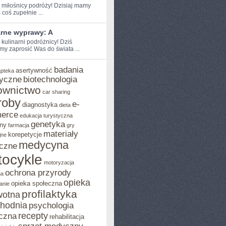
e miłośnicy podróży!​ Dzisiaj mamy
coś zupełnie‍ ...
arne wyprawy: A
 kulinarni podróżnicy! Dziś
my zaprosić ⁣Was do świata ...
badania
asertywność
apteka
yczne
biotechnologia
ownictwo
car sharing
roby
e-
diagnostyka
dieta
erce
edukacja turystyczna
genetyka
ny
farmacja
gry
materiały
korepetycje
jne
medycyna
czne
ocykle
motoryzacja
ochrona przyrody
na
opieka
opieka społeczna
anie
profilaktyka
wotna
chodnia
psychologia
recepty
czna
rehabilitacja