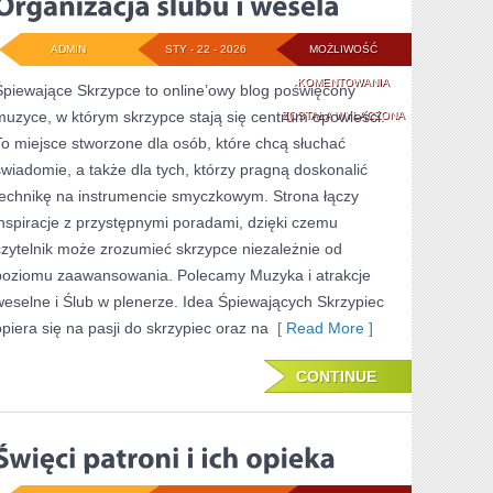
ADMIN
STY - 22 - 2026
MOŻLIWOŚĆ
ORGANIZACJA
KOMENTOWANIA
Śpiewające Skrzypce to online’owy blog poświęcony
muzyce, w którym skrzypce stają się centrum opowieści.
ŚLUBU
ZOSTAŁA WYŁĄCZONA
To miejsce stworzone dla osób, które chcą słuchać
I
świadomie, a także dla tych, którzy pragną doskonalić
WESELA
technikę na instrumencie smyczkowym. Strona łączy
inspiracje z przystępnymi poradami, dzięki czemu
czytelnik może zrozumieć skrzypce niezależnie od
poziomu zaawansowania. Polecamy Muzyka i atrakcje
weselne i Ślub w plenerze. Idea Śpiewających Skrzypiec
opiera się na pasji do skrzypiec oraz na
[ Read More ]
CONTINUE