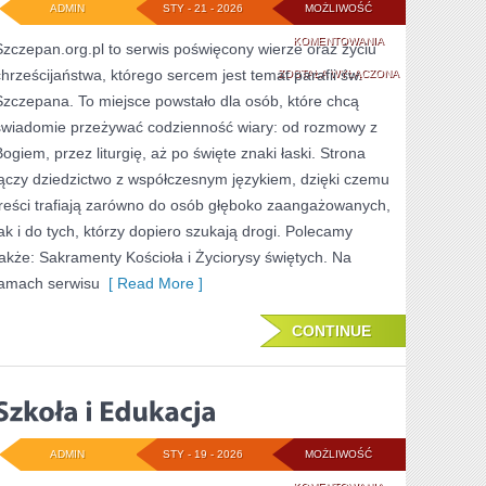
ADMIN
STY - 21 - 2026
MOŻLIWOŚĆ
ŚWIĘCI
KOMENTOWANIA
Szczepan.org.pl to serwis poświęcony wierze oraz życiu
chrześcijaństwa, którego sercem jest temat parafii św.
PATRONI
ZOSTAŁA WYŁĄCZONA
Szczepana. To miejsce powstało dla osób, które chcą
I
świadomie przeżywać codzienność wiary: od rozmowy z
ICH
Bogiem, przez liturgię, aż po święte znaki łaski. Strona
OPIEKA
łączy dziedzictwo z współczesnym językiem, dzięki czemu
treści trafiają zarówno do osób głęboko zaangażowanych,
jak i do tych, którzy dopiero szukają drogi. Polecamy
także: Sakramenty Kościoła i Życiorysy świętych. Na
łamach serwisu
[ Read More ]
CONTINUE
ADMIN
STY - 19 - 2026
MOŻLIWOŚĆ
SZKOŁA