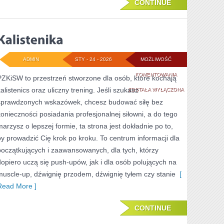
CONTINUE
ADMIN
STY - 24 - 2026
MOŻLIWOŚĆ
KALISTENIKA
KOMENTOWANIA
PZKiSW to przestrzeń stworzone dla osób, które kochają
kalistenics oraz uliczny trening. Jeśli szukasz
ZOSTAŁA WYŁĄCZONA
sprawdzonych wskazówek, chcesz budować siłę bez
konieczności posiadania profesjonalnej siłowni, a do tego
marzysz o lepszej formie, ta strona jest dokładnie po to,
by prowadzić Cię krok po kroku. To centrum informacji dla
początkujących i zaawansowanych, dla tych, którzy
dopiero uczą się push-upów, jak i dla osób polujących na
muscle-up, dźwignię przodem, dźwignię tyłem czy stanie
[
Read More ]
CONTINUE