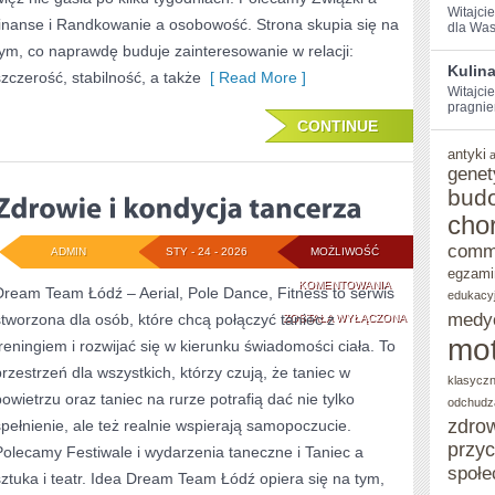
Witajci
finanse i Randkowanie a osobowość. Strona skupia się na
dla Was 
tym, co naprawdę buduje zainteresowanie w relacji:
Kulin
szczerość, stabilność, a także
[ Read More ]
Witajcie
pragnie
CONTINUE
antyki
genet
bud
cho
comm
ADMIN
STY - 24 - 2026
MOŻLIWOŚĆ
egzami
ZDROWIE
KOMENTOWANIA
Dream Team Łódź – Aerial, Pole Dance, Fitness to serwis
edukacy
medy
stworzona dla osób, które chcą połączyć taniec z
I
ZOSTAŁA WYŁĄCZONA
mot
treningiem i rozwijać się w kierunku świadomości ciała. To
KONDYCJA
przestrzeń dla wszystkich, którzy czują, że taniec w
klasycz
TANCERZA
powietrzu oraz taniec na rurze potrafią dać nie tylko
odchudz
zdro
spełnienie, ale też realnie wspierają samopoczucie.
przy
Polecamy Festiwale i wydarzenia taneczne i Taniec a
społe
sztuka i teatr. Idea Dream Team Łódź opiera się na tym,