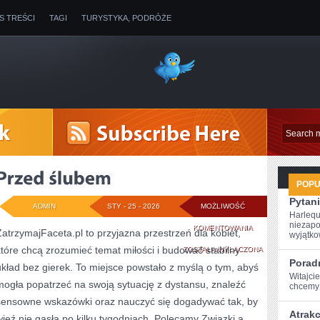
IS TREŚCI
TAGI
TURYSTYKA, PODRÓŻE
POP
Pytani
ADMIN
STY - 25 - 2026
MOŻLIWOŚĆ
Harlequ
niezapo
PRZED
KOMENTOWANIA
ZatrzymajFaceta.pl to przyjazna przestrzeń dla kobiet,
wyjątkow
które chcą zrozumieć temat miłości i budować stabilny
ŚLUBEM
ZOSTAŁA WYŁĄCZONA
Poradn
układ bez gierek. To miejsce powstało z myślą o tym, abyś
Witajci
mogła popatrzeć na swoją sytuację z dystansu, znaleźć
chcemy p
sensowne wskazówki oraz nauczyć się dogadywać tak, by
Atrak
więź nie gasła po kilku tygodniach. Polecamy Związki a