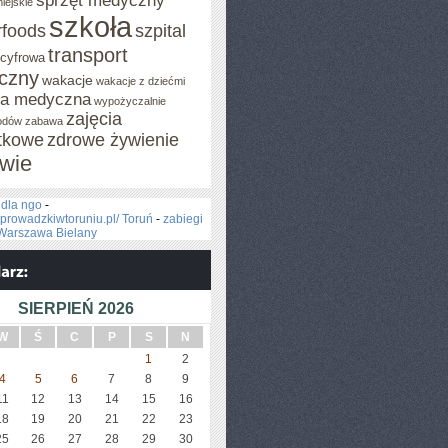
sprzęt medyczny
iejskie
szkoła
rfoods
szpital
transport
 cyfrowa
iczny
wakacje
wakacje z dziećmi
za medyczna
wypożyczalnie
zajęcia
odów
zabawa
tkowe
zdrowe żywienie
wie
 dla ngo
-
zeprowadzkiwtoruniu.pl/ Toruń
-
zabiegi
t Warszawa Bielany
E
SIERPIEŃ 2026
W
Ś
C
P
S
N
1
2
4
5
6
7
8
9
11
12
13
14
15
16
18
19
20
21
22
23
25
26
27
28
29
30