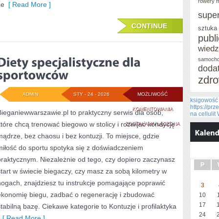
rowery m
że
[ Read More ]
supe
CONTINUE
sztuka
publ
wied
samoch
doda
zdro
ADMIN
STY - 24 - 2026
MOŻLIWOŚĆ
ksigowość
https://pr
DIETY
KOMENTOWANIA
Bieganiewwarszawie.pl to praktyczny serwis dla osób,
na celluli
które chcą trenować biegowo w stolicy i rozwijać kondycję
SPECJALISTYCZN
ZOSTAŁA WYŁĄCZONA
mądrze, bez chaosu i bez kontuzji. To miejsce, gdzie
DLA
miłość do sportu spotyka się z doświadczeniem
SPORTOWCÓW
praktycznym. Niezależnie od tego, czy dopiero zaczynasz
P
start w świecie biegaczy, czy masz za sobą kilometry w
nogach, znajdziesz tu instrukcje pomagające poprawić
3
ekonomię biegu, zadbać o regenerację i zbudować
10
17
stabilną bazę. Ciekawe kategorie to Kontuzje i profilaktyka
24
[ Read More ]