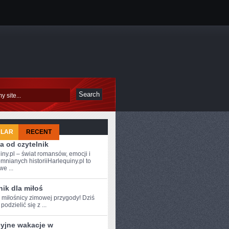
ULAR
RECENT
a od czytelnik
iny.pl – świat romansów, emocji i
mnianych historiiHarlequiny.pl to
e ...
ik dla miłoś
e ⁢miłośnicy zimowej przygody! Dziś
odzielić się z ...
cyjne wakacje w