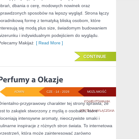
ubrań, dbania o cerę, modowych nowinek oraz
sprawdzonych sposobów na lepszy wygląd. Strona łączy
poradnikową formę z tematyką bliską osobom, które
interesują się modą plus size, świadomym budowaniem
wizerunku i indywidualnym podejściem do wyglądu.
Polecamy Makijaż
[ Read More ]
CONTINUE
ADMIN
CZE - 14 - 2026
MOŻLIWOŚĆ
PERFUMY
KOMENTOWANIA
Orientalno-przyprawowy charakter tej strony sprawia, że
jest to zakątek stworzony z myślą o osobach, które
A
ZOSTAŁA WYŁĄCZONA
doceniają intensywne aromaty, nieoczywiste smaki i
OKAZJE
kulinarne inspiracje z różnych stron świata. To internetowa
przestrzeń, która może zainteresować zarówno