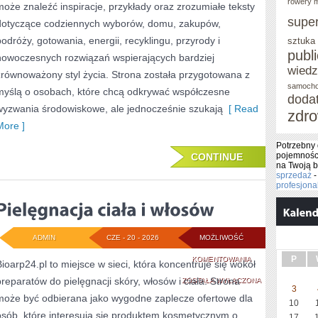
rowery m
może znaleźć inspiracje, przykłady oraz zrozumiałe teksty
supe
dotyczące codziennych wyborów, domu, zakupów,
podróży, gotowania, energii, recyklingu, przyrody i
sztuka
publ
nowoczesnych rozwiązań wspierających bardziej
wied
zrównoważony styl życia. Strona została przygotowana z
samoch
myślą o osobach, które chcą odkrywać współczesne
doda
wyzwania środowiskowe, ale jednocześnie szukają
[ Read
zdro
More ]
Potrzebny 
pojemnośc
CONTINUE
na Twoją 
sprzedaż
profesjon
ADMIN
CZE - 20 - 2026
MOŻLIWOŚĆ
PIELĘGNACJA
P
KOMENTOWANIA
Bioarp24.pl to miejsce w sieci, która koncentruje się wokół
preparatów do pielęgnacji skóry, włosów i ciała. Strona
CIAŁA
ZOSTAŁA WYŁĄCZONA
3
może być odbierana jako wygodne zaplecze ofertowe dla
I
10
osób, które interesują się produktem kosmetycznym o
17