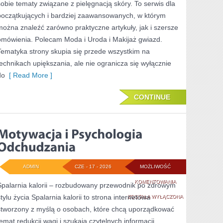
sobie tematy związane z pielęgnacją skóry. To serwis dla
OKAZJĘ
początkujących i bardziej zaawansowanych, w którym
można znaleźć zarówno praktyczne artykuły, jak i szersze
omówienia. Polecam Moda i Uroda i Makijaż gwiazd.
Tematyka strony skupia się przede wszystkim na
technikach upiększania, ale nie ogranicza się wyłącznie
do
[ Read More ]
CONTINUE
ADMIN
CZE - 17 - 2026
MOŻLIWOŚĆ
MOTYWACJA
KOMENTOWANIA
Spalarnia kalorii – rozbudowany przewodnik po zdrowym
stylu życia Spalarnia kalorii to strona internetowa
I
ZOSTAŁA WYŁĄCZONA
stworzony z myślą o osobach, które chcą uporządkować
PSYCHOLOGIA
temat redukcji wagi i szukają czytelnych informacji