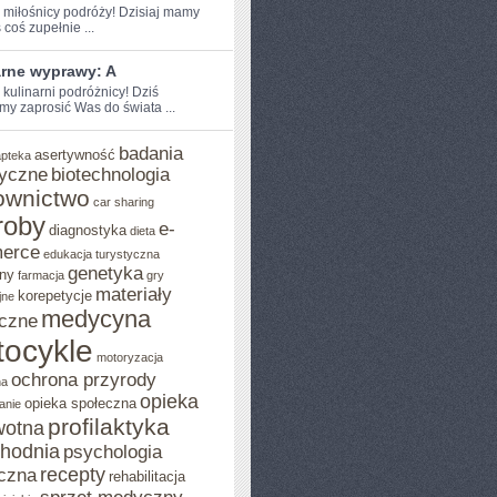
e miłośnicy podróży!​ Dzisiaj mamy
coś zupełnie‍ ...
arne wyprawy: A
 kulinarni podróżnicy! Dziś
my zaprosić ⁣Was do świata ...
badania
asertywność
apteka
yczne
biotechnologia
ownictwo
car sharing
roby
e-
diagnostyka
dieta
erce
edukacja turystyczna
genetyka
ny
farmacja
gry
materiały
korepetycje
jne
medycyna
czne
ocykle
motoryzacja
ochrona przyrody
na
opieka
opieka społeczna
anie
profilaktyka
wotna
chodnia
psychologia
recepty
czna
rehabilitacja