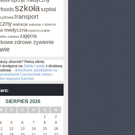
sprzęt medyczny
iejskie
szkoła
rfoods
szpital
transport
 cyfrowa
iczny
wakacje
wakacje z dziećmi
za medyczna
wypożyczalnie
zajęcia
odów
zabawa
tkowe
zdrowe żywienie
wie
duży zbiornik? Pełna oferta
i dostępna na
Zalety i wady
z dostawą
budowę. -
dmuchane zjeżdżalnie na
-
przewodnik Ciechocinek melex
-
alne maszyny Karcher
SIERPIEŃ 2026
W
Ś
C
P
S
N
1
2
4
5
6
7
8
9
11
12
13
14
15
16
18
19
20
21
22
23