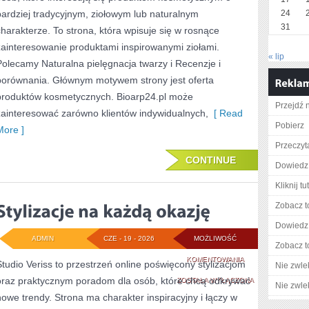
WŁOSÓW
bardziej tradycyjnym, ziołowym lub naturalnym
24
31
charakterze. To strona, która wpisuje się w rosnące
zainteresowanie produktami inspirowanymi ziołami.
« lip
Polecamy Naturalna pielęgnacja twarzy i Recenzje i
porównania. Głównym motywem strony jest oferta
produktów kosmetycznych. Bioarp24.pl może
Przejdź n
zainteresować zarówno klientów indywidualnych,
[ Read
Pobierz
More ]
Przeczyta
CONTINUE
Dowiedz 
Kliknij tu
Zobacz t
Dowiedz 
ADMIN
CZE - 19 - 2026
MOŻLIWOŚĆ
Zobacz t
STYLIZACJE
KOMENTOWANIA
Studio Veriss to przestrzeń online poświęcony stylizacjom
Nie zwlek
oraz praktycznym poradom dla osób, które chcą odkrywać
NA
ZOSTAŁA WYŁĄCZONA
Nie zwlek
nowe trendy. Strona ma charakter inspiracyjny i łączy w
KAŻDĄ