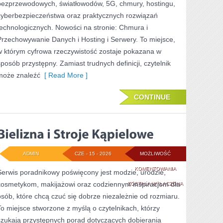
bezprzewodowych, światłowodów, 5G, chmury, hostingu,
cyberbezpieczeństwa oraz praktycznych rozwiązań
technologicznych. Nowości na stronie: Chmura i
Przechowywanie Danych i Hosting i Serwery. To miejsce,
w którym cyfrowa rzeczywistość zostaje pokazana w
sposób przystępny. Zamiast trudnych definicji, czytelnik
może znaleźć
[ Read More ]
CONTINUE
ADMIN
CZE - 15 - 2026
MOŻLIWOŚĆ
BIELIZNA
KOMENTOWANIA
Serwis poradnikowy poświęcony jest modzie, urodzie,
kosmetykom, makijażowi oraz codziennym inspiracjom dla
I
ZOSTAŁA WYŁĄCZONA
osób, które chcą czuć się dobrze niezależnie od rozmiaru.
STROJE
To miejsce stworzone z myślą o czytelnikach, którzy
KĄPIELOWE
szukają przystępnych porad dotyczących dobierania