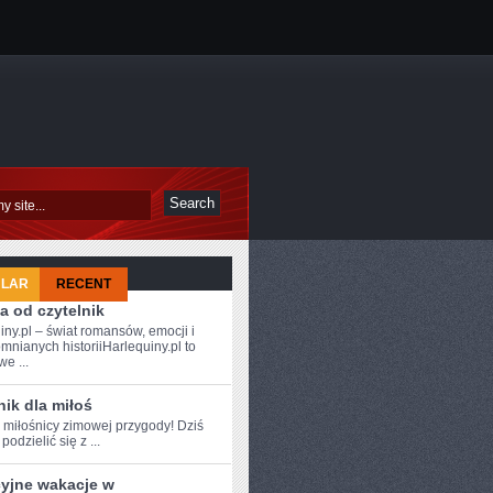
ULAR
RECENT
a od czytelnik
iny.pl – świat romansów, emocji i
mnianych historiiHarlequiny.pl to
e ...
ik dla miłoś
e ⁢miłośnicy zimowej przygody! Dziś
odzielić się z ...
cyjne wakacje w