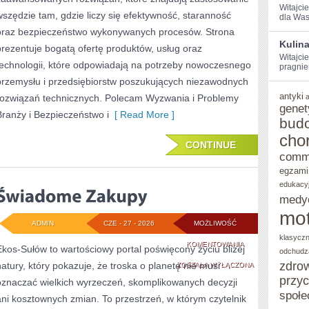
Witajci
wszędzie tam, gdzie liczy się efektywność, staranność
dla Was 
oraz bezpieczeństwo wykonywanych procesów. Strona
Kulin
prezentuje bogatą ofertę produktów, usług oraz
Witajcie
technologii, które odpowiadają na potrzeby nowoczesnego
pragnie
przemysłu i przedsiębiorstw poszukujących niezawodnych
antyki
rozwiązań technicznych. Polecam Wyzwania i Problemy
genet
Branży i Bezpieczeństwo i
[ Read More ]
bud
cho
CONTINUE
comm
egzami
edukacy
medy
mot
ADMIN
CZE - 27 - 2026
MOŻLIWOŚĆ
klasycz
ŚWIADOME
KOMENTOWANIA
Ekos-Sułów to wartościowy portal poświęcony życiu bliżej
odchudz
zdro
natury, który pokazuje, że troska o planetę nie musi
ZAKUPY
ZOSTAŁA WYŁĄCZONA
przy
oznaczać wielkich wyrzeczeń, skomplikowanych decyzji
społe
ani kosztownych zmian. To przestrzeń, w którym czytelnik