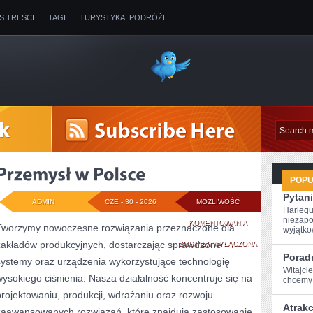
IS TREŚCI
TAGI
TURYSTYKA, PODRÓŻE
POP
Pytani
ADMIN
CZE - 30 - 2026
MOŻLIWOŚĆ
Harlequ
niezapo
PRZEMYSŁ
KOMENTOWANIA
Tworzymy nowoczesne rozwiązania przeznaczone dla
wyjątkow
zakładów produkcyjnych, dostarczając sprawdzone
W
ZOSTAŁA WYŁĄCZONA
Poradn
systemy oraz urządzenia wykorzystujące technologię
POLSCE
Witajci
wysokiego ciśnienia. Nasza działalność koncentruje się na
chcemy p
projektowaniu, produkcji, wdrażaniu oraz rozwoju
Atrak
zaawansowanych rozwiązań, które znajdują zastosowanie