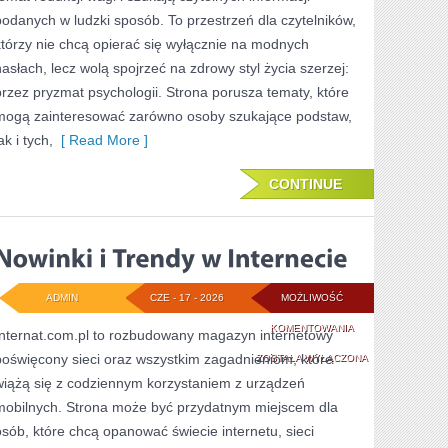
ODCHUDZANIA
podanych w ludzki sposób. To przestrzeń dla czytelników,
którzy nie chcą opierać się wyłącznie na modnych
hasłach, lecz wolą spojrzeć na zdrowy styl życia szerzej:
przez pryzmat psychologii. Strona porusza tematy, które
mogą zainteresować zarówno osoby szukające podstaw,
ak i tych,
[ Read More ]
CONTINUE
ADMIN
CZE - 17 - 2026
MOŻLIWOŚĆ
NOWINKI
KOMENTOWANIA
Internat.com.pl to rozbudowany magazyn internetowy
poświęcony sieci oraz wszystkim zagadnieniom, które
I
ZOSTAŁA WYŁĄCZONA
wiążą się z codziennym korzystaniem z urządzeń
TRENDY
mobilnych. Strona może być przydatnym miejscem dla
W
osób, które chcą opanować świecie internetu, sieci
INTERNECIE