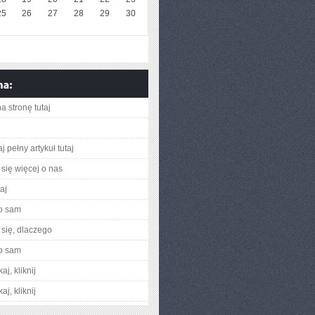
25
26
27
28
29
30
a stronę tutaj
j pełny artykuł tutaj
się więcej o nas
taj
o sam
się, dlaczego
o sam
aj, kliknij
aj, kliknij