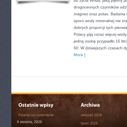
do życia Woda, jaką pijemy 
drogocennych czynników odży
magnez oraz potas. Badania w
sporo wody mineralnej nie ma
dobrych proporcji tych pierwi
Polacy piją coraz więcej wody
jedną osobę przypadło 15 litr
50. W dzisiejszych czasach d
More ]
Pytania od czytelników
sierpień 2026
6 sierpnia, 2026
lipiec 2026