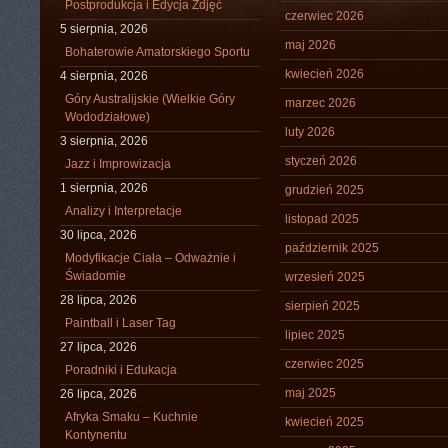
Postprodukcja i Edycja Zdjęć
czerwiec 2026
5 sierpnia, 2026
maj 2026
Bohaterowie Amatorskiego Sportu
kwiecień 2026
4 sierpnia, 2026
Góry Australijskie (Wielkie Góry
marzec 2026
Wododziałowe)
luty 2026
3 sierpnia, 2026
styczeń 2026
Jazz i Improwizacja
1 sierpnia, 2026
grudzień 2025
Analizy i Interpretacje
listopad 2025
30 lipca, 2026
październik 2025
Modyfikacje Ciała – Odważnie i
Świadomie
wrzesień 2025
28 lipca, 2026
sierpień 2025
Paintball i Laser Tag
lipiec 2025
27 lipca, 2026
czerwiec 2025
Poradniki i Edukacja
maj 2025
26 lipca, 2026
Afryka Smaku – Kuchnie
kwiecień 2025
Kontynentu